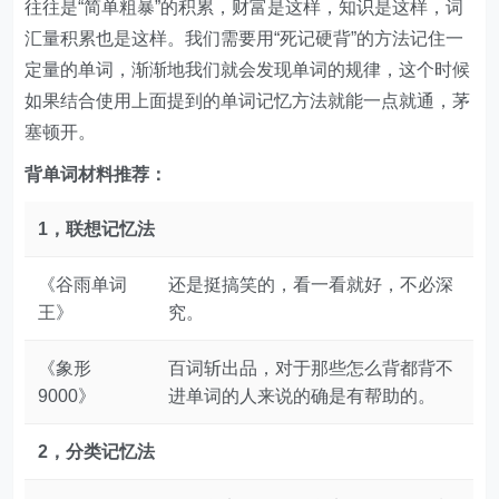
如果结合使用上面提到的单词记忆方法就能一点就通，茅
塞顿开。
背单词材料推荐：
1，联想记忆法
《谷雨单词
还是挺搞笑的，看一看就好，不必深
王》
究。
《象形
百词斩出品，对于那些怎么背都背不
9000》
进单词的人来说的确是有帮助的。
2，分类记忆法
首创释义词汇，将释义词汇严格限制
《朗文释义
在2000个常用词，阅读学习者英英词
词汇2000》
典必备词汇。