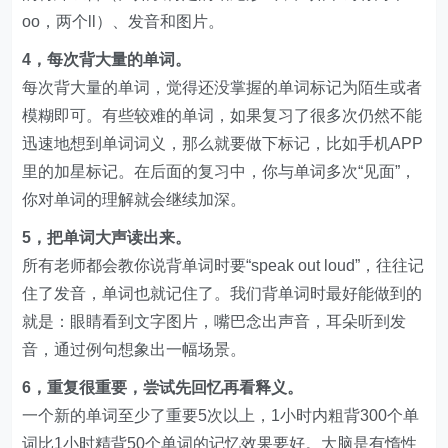
oo，两个ll）、发音和图片。
4，每次背大量的单词。
每次背大量的单词，觉得还没掌握的单词标记为陌生或者
模糊即可。有些较难的单词，如果复习了很多次仍然不能
迅速地想到单词词义，那么就要做下标记，比如手机APP
里的加星标记。在后面的复习中，你与单词多次“见面”，
你对单词的理解就会继续加深。
5，把单词大声读出来。
所有老师都会教你说背单词时要“speak out loud”，往往记
住了发音，单词也就记住了。我们背单词时最好能做到的
就是：眼睛看到文字图片，嘴巴念出声音，耳朵听到发
音，通过例句想象出一幅场景。
6，重复很重要，尝试先回忆再看释义。
一个新的单词至少了重要5次以上，1小时内粗背300个单
词比1小时精背50个单词的记忆效果要好。大脑是有惰性