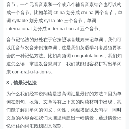
音节，一个元音音素和一个或几个辅音音素结合也可以构
成一个音节。比如单词 china 划分成 chi-na 两个音节，单
词 syllable 划分成 syl-la-ble 三个音节，单词
international 划分成 in-ter-na-tion-al 五个音节。
音节记忆法的好处在于它按照读音规则来记单词，我们可
以用音节发音来倒推单词，这是我们英语学习者必须要学
会的一种记忆方法。比如高频词 congratulations，我们知
道怎么读，掌握发音规则了，我们就能很容易拼写出单词
来 con-grat-u-la-tion-s。
8，情景记忆法
为什么我们经常说阅读是提高词汇量最好的方法？因为单
词在例句、段落、文章等有上下文的阅读材料中出现，我
们能了解到单词的词义，词性，词组搭配以及句型，同时
文章的内容会在我们大脑里构建出一幅情景，通过情景记
忆记住的词汇既稳固又深刻。