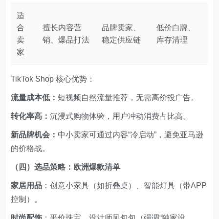
适
合
擅长内容营
品牌卖家、
低价白牌、
卖
销、爆品打法
稳定供应链
库存清理
家
TikTok Shop 核心优势：
流量成本低：
短视频自然流量推荐，无需高价投广告。
转化率高：
沉浸式购物体验，用户冲动消费占比高。
新品牌机会：
中小卖家可通过内容“冷启动”，避免亚马逊
的价格战。
（四）选品策略：欧洲爆款清单
家居用品
：创意小家具（如折叠桌）、智能灯具（带APP
控制）。
时尚配饰
：平价珠宝、设计师风包包（强调“独家设