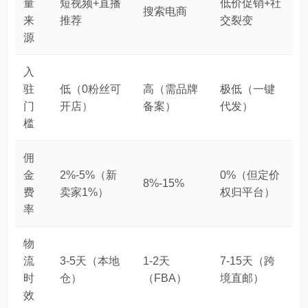
量
短视频+直播
低价促销+社
搜索电商
来
推荐
交裂变
源
入
驻
低（0粉丝可
高（需品牌
极低（一键
门
开店）
备案）
代发）
槛
佣
金
2%-5%（新
0%（但定价
8%-15%
费
卖家1%）
权归平台）
率
物
流
3-5天（本地
1-2天
7-15天（跨
时
仓）
（FBA）
境直邮）
效