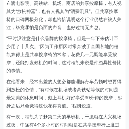
布满电影院、高铁站、机场、商店的共享按摩椅，有人视
其为“放松神器”，也有人视其为“消费刑具”。但共享按摩
椅的口碑两极分化，却也恰恰说明这个行业仍然在被人关
注，毕竟哪怕是负面的声音，也好过悄无声息。
“平时没注意是什么品牌的按摩椅，但是一年下来估计至
少用了十几次。”因为工作原因时常奔波于全国各地的程
凯算得上是共享按摩椅的常客，花费几十元既能享受按
摩，还能打发候机的时间，这对程凯来说是件颇具性价比
的事情。
在他看来，经常出差的人想必都能理解舟车劳顿时想要得
到放松的心情，“有时候在机场或者高铁站等候的时间是
最完美的休息时间，戴上耳机好好享受30分钟的按摩，起
身之后只会觉得这钱花得真值。”程凯说道。
有一次，程凯为了赶第二天的早班机，干脆就在大兴机场
过夜，中途有4个多小时的时间就是在共享按摩椅上度过