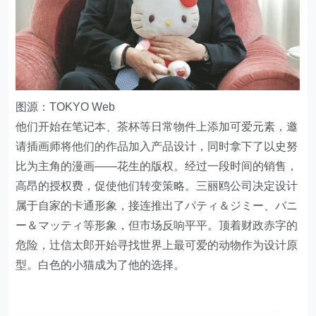
图源：TOKYO Web
他们开始在笔记本、茶杯等日常物件上添加可爱元素，邀
请插画师将他们的作品加入产品设计，同时拿下了以史努
比为主角的漫画——花生的版权。经过一段时间的销售，
高昂的授权费，促使他们转变策略。三丽鸥公司决定设计
属于自家的卡通形象，接连推出了パティ＆ジミー、バニ
ー＆マッティ等形象，但市场反响平平。顶着财政赤字的
危险，辻信太郎开始寻找世界上最可爱的动物作为设计原
型。白色的小猫成为了他的选择。