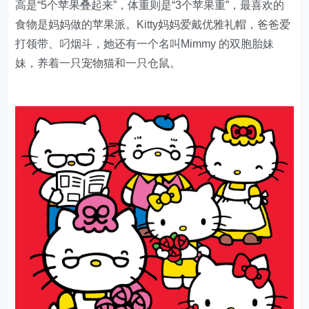
高是“5个苹果叠起来”，体重则是“3个苹果重”，最喜欢的
食物是妈妈做的苹果派。Kitty妈妈爱戴优雅礼帽，爸爸爱
打领带、叼烟斗，她还有一个名叫Mimmy 的双胞胎妹
妹，养着一只宠物猫和一只仓鼠。