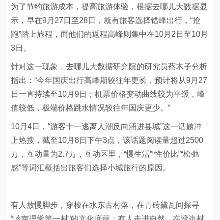
为了节约旅游成本，提高旅游体验，根据去哪儿大数据显
示，早在9月27日至28日，就有旅客选择错峰出行，“抢
跑”踏上旅程，而他们的返程高峰则集中在10月2日至10月
3日。
针对这一现象，去哪儿大数据研究院的研究员蔡木子分析
指出：“今年国庆出行高峰期较往年更长，预计将从9月27
日一直持续至10月9日；机票价格变动曲线较为平缓，峰
值较低，极端价格跳水情况较往年国庆更少。”
10月4日，“游客十一逃离人潮反向涌进县城”这一话题冲
上热搜，截至10月8日下午3点，该话题阅读量超过2500
万，互动量为2.7万，互动区里，“慢生活”“性价比”“松弛
感”等词汇概括出旅客们选择小城旅行的原因。
有人放慢脚步，穿梭在水东古村落，在青砖黛瓦间探寻
“岭南理学第一村”的文化底蕴；有人走进自然，在湾边村