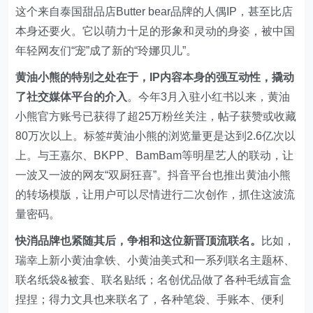
这个来自泰国甜品店Butter bear品牌的人偶IP，甚至比店
本身还要火。它以萌力十足的形象和灵动的身姿，被中国
年轻网友们“宠”成了新的“玲娜贝儿”。
黄油小熊的特别之处在于，IP内容本身的强互动性，撬动
了社交媒体平台的介入
。
今年3月入驻小红书以来，黄油
小熊官方账号已获得了超25万粉丝关注，帖子获赞或收藏
80万次以上。标签#黄油小熊的浏览量更是达到2.6亿次以
上。与王嘉尔、BKPP、BamBam等明星艺人的联动，让
一波又一波的网友“双厨狂喜”。抖音平台也推出黄油小熊
的转场模版，让用户可以尽情进行二次创作，抓住这波流
量密码。
快消品牌也紧随其后，争相和这位新晋顶流联名。
比如，
瑞幸上新小黄油拿铁、小黄油美式和一系列联名主题杯、
联名纸袋&被套、联名贴纸；名创优品做了各种毛绒盲盒
捏捏；得力文具也来联名了，各种笔袋、手账本、便利