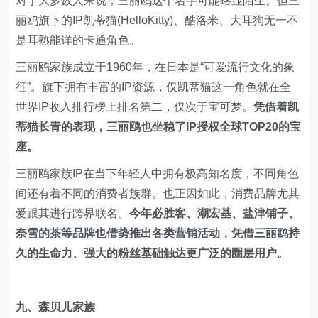
对于大多数人来说，三丽鸥这个名字可能略显陌生。但三
丽鸥旗下的IP凯蒂猫(HelloKitty)、酷洛米、大耳狗无一不
是耳熟能详的卡通角色。
三丽鸥家族成立于1960年，在日本是“可爱流行文化的象
征”。旗下拥有丰富的IP资源，仅凯蒂猫这一角色就在全
世界IP收入排行榜上排名第二，仅次于宝可梦。
凭借着凯
蒂猫长青的表现，三丽鸥也坐稳了IP授权全球TOP20的宝
座。
三丽鸥家族IP在当下年轻人中拥有极高知名度，不同角色
间还有着不同的消费者族群。也正因如此，消费品牌尤其
爱跟其进行跨界联名。
今年必胜客、潮宏基、盐津铺子、
奈雪的茶等品牌也借势推出各类营销活动，凭借三丽鸥持
久的生命力、强大的粉丝基础触达更广泛的圈层用户。
九、森贝儿家族