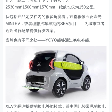
作为一款三门两座车型，车身尺寸为
2530mm*1500mm*1570mm，续航也仅为150公里。
从包括产品定义在内的很多角度看，它都很像五菱宏光
MINI EV，或者理想汽车早期的SEV项目——为城市或者
近郊出行场景提供解决方案。
当然也有不同之处——YOYO能够通过换电补能。
XEV为用户提供的换电补能模式，跟中国比较常见的换电