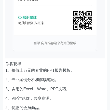
你将获得：
1、价值上万元的专业的PPT报告模板。
2、专业案例分析和解读笔记。
3、实用的Excel、Word、PPT技巧。
4、VIP讨论群，共享资源。
5、优惠的会员商品。