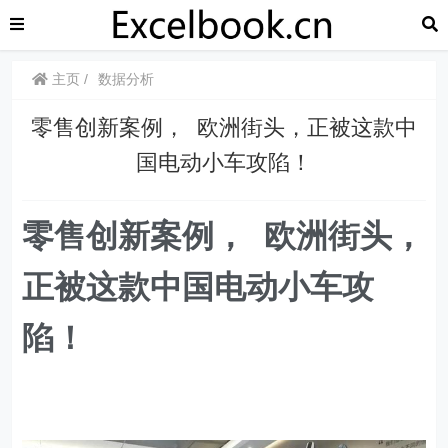
主页
数据分析
零售创新案例， 欧洲街头，正被这款中
国电动小车攻陷！
零售创新案例， 欧洲街头，
正被这款中国电动小车攻
陷！