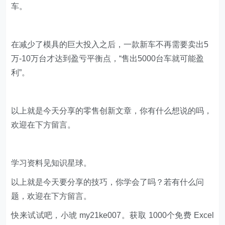
车。
在减少了模具的巨大投入之后，一款新车不再需要卖出5
万-10万台才达到盈亏平衡点，“售出5000台车就可能盈
利”。
​以上就是今天分享的零售创新文章，你有什么想说的吗，
欢迎在下方留言。
学习资料见知识星球。
以上就是今天要分享的技巧，你学会了吗？若有什么问
题，欢迎在下方留言。
快来试试吧，小琥 my21ke007。获取 1000个免费 Excel