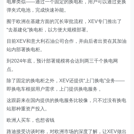
电摩类似——通过一个固定的换电柜，用户可以通过更换
弹夹式电池，完成快速补能。
囿于欧洲在基建方面的冗长审批流程，XEV专门推出了
“去基建化”换电柜，以方便大规模部署。
目前XEV和意大利石油公司合作，并由后者出资在其加油
站内部署换电柜。
到2024年底，预计部署规模将会达到两三千个换电网
点。
除了固定的换电柜之外，XEV还提供“上门换电”业务——
即换电车根据用户需求，上门提供换电服务 。
这跟蔚来在国内提供的换电服务比较像，只不过没有换电
站那种重资产投入。
欧洲人买车，也想省钱
路迪接受访谈时称，对欧洲市场的深度了解，让XEV做出