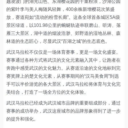
越凌波门的湖光山色、东湖樱花园的千重粉浪，沙湖公园
的紫叶李与美人梅随风轻舞，400余株新增樱花次第盛
放，赛道宛如“流动的粉雪长廊”。这条全球首条城区5A级
景区绿道，以101.98公里的蜿蜒轨迹串联磨山、听涛、落
雁三大景区，湖中道的烟波浩渺、郊野道的湿地丛林、森
林道的生态匠心，尽显武汉“百湖之城”的生态底色。
武汉马拉松不仅仅是一场体育赛事，更是一场文化盛宴。
赛事通过各种方式将武汉的文化元素融入其中，让跑者在
奔跑中感受武汉的文化魅力。从赛道沿途的文化地标到完
赛奖牌上的楚文化元素，从赛事期间的“汉马美食周”到选
手可以半价游览的各大景区，武汉马拉松将体育与文化完
美结合，打造了一场全方位的文化体验。
武汉马拉松已经成为武汉城市品牌的重要组成部分，通过
赛事的成功举办，武汉这座城市的品牌形象得到了进一步
的提升和强化。