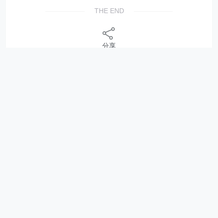
THE END
分享
相关内容
零售创新案例，柠檬水倒卖暴利背后，蜜雪冰城从
街头小店到万店帝国！
​​零售创新案例，30元风扇帽TikTok爆卖320万件，
义乌小商品“杀疯”全球！
时间序列分析 100 个完整案例！
方差分析（ANOVA）100 个完整案例（51-
100）！
方差分析（ANOVA）100 个完整案例（1-50）！
相关与回归分析 100 个数据分析案例!