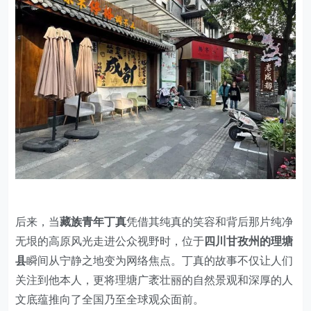
后来，当
藏族青年丁真
凭借其纯真的笑容和背后那片纯净
无垠的高原风光走进公众视野时，位于
四川甘孜州的理塘
县
瞬间从宁静之地变为网络焦点。丁真的故事不仅让人们
关注到他本人，更将理塘广袤壮丽的自然景观和深厚的人
文底蕴推向了全国乃至全球观众面前。