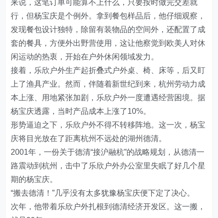
来说，这笔订单可能算不上什么，只要按时做完交差就
行，但杨宝庆是个例外。拿到餐包样品后，他仔细观察，
发现餐包设计独特，除留有装物品的空间外，还配置了成
套的餐具，方便外出野营使用，这让他察觉到欧美人对休
闲运动的热衷，开始在户外休闲领域发力。
接着，乐欣户外生产起折叠式户外桌、椅、床等，后又盯
上了渔具产业。然而，伴随着新世纪到来，杭州劳动力成
本上涨、用地紧张加剧，乐欣户外一度遭遇经营困境。据
杨宝庆透露，当时产品成本上涨了10%。
形势逼迫之下，乐欣户外不得不转移阵地。这一次，杨宝
庆将目光放在了距离杭州不远处的湖州德清。
2001年，一份关于德清“接沪融杭”的战略规划，从德清一
路震动到杭州，击中了乐欣户外办公室里失眠了好几个星
期的杨宝庆。
“搬去德清！”几乎没有太多犹豫杨宝庆便下定了决心。
次年，他带着乐欣户外扎根到德清经济开发区。这一搬，