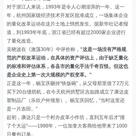
对于浙江人来说，1993年是令人心潮澎湃的一年。这一
年，杭州国家级经济技术开发区批准成立，一场集体企业
的量化改革运动在这片土地上悄然发生。据新华社记者报
道，到1993年年底，浙江省已经有超过2000家企业进行
了量化改造。
吴晓波在《激荡30年》中评价称，
“这是一场没有严格规
范的产权改革运动，在具体的资产评估上，由于缺乏量化
的标准和评估体系，各县市的量化手法千奇百怪。但这也
是企业史上第一次大规模的产权变革。”
正是这一年，杨宝庆砸掉“铁饭碗”，从父母那里借了2万元
买下20台缝纫机，在今天杭州拱墅区吉如路成立了康达皮
塑制品厂（乐欣户外雏形）。杨宝庆回忆，“当时这里还
是一片农田。”
起初，康达只是一个村办皮革小作坊，直到五年后才“撞
了个大运”——1998年，一位加拿大客商给他带来了1000
只餐包订单。