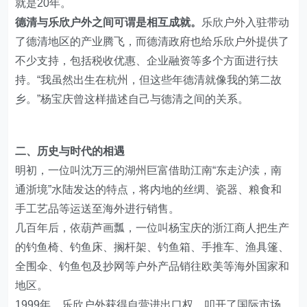
就是20年。
德清与乐欣户外之间可谓是相互成就。
乐欣户外入驻带动
了德清地区的产业腾飞，而德清政府也给乐欣户外提供了
不少支持，包括税收优惠、企业融资等多个方面进行扶
持。“我虽然出生在杭州，但这些年德清就像我的第二故
乡。”杨宝庆曾这样描述自己与德清之间的关系。
二、历史与时代的相遇
明初，一位叫沈万三的湖州巨富借助江南“东走沪渎，南
通浙境”水陆发达的特点，将内地的丝绸、瓷器、粮食和
手工艺品等运送至海外进行销售。
几百年后，依葫芦画瓢，一位叫杨宝庆的浙江商人把生产
的钓鱼椅、钓鱼床、搁杆架、钓鱼箱、手推车、渔具篷、
全围伞、钓鱼包及抄网等户外产品销往欧美等海外国家和
地区。
1999年，乐欣户外获得自营进出口权，叩开了国际市场