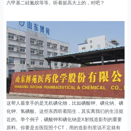
六甲基二硅氮烷等等。听着挺高大上的，对吧？
这帮人最拿手的是无机碘化物，比如碘酸钾、碘化钠、碘
化钾、氢碘酸。这些东西听着陌生，其实离我们的生活挺
近的。举个例子，碘酸钾和碘化钠是X射线造影剂的重要
原料。你要是去医院照个CT，用的造影剂里说不定就有