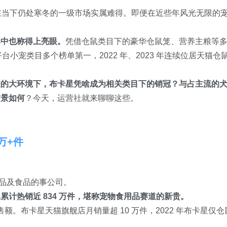
资，在当下仍处寒冬的一级市场实属难得。即便在近些年风光无限的
牌中也称得上亮眼。
凭借仓鼠类目下的豪华仓鼠笼、营养主粮等
台小宠类目多个榜单第一，2022 年、2023 年连续位居天猫仓
差的大环境下，布卡星凭啥成为相关类目下的销冠？与占主流的
前景如何
？今天，运营社就来聊聊这些。
万+件
用品及食品的事公司。
计热销近 834 万件，堪称宠物食用品赛道的新贵。
额。布卡星天猫旗舰店月销量超 10 万件，2022 年布卡星仅仓