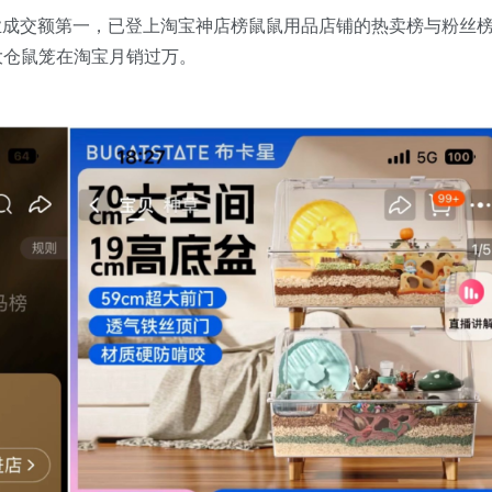
行业成交额第一，已登上淘宝神店榜鼠鼠用品店铺的热卖榜与粉丝
 超大仓鼠笼在淘宝月销过万。