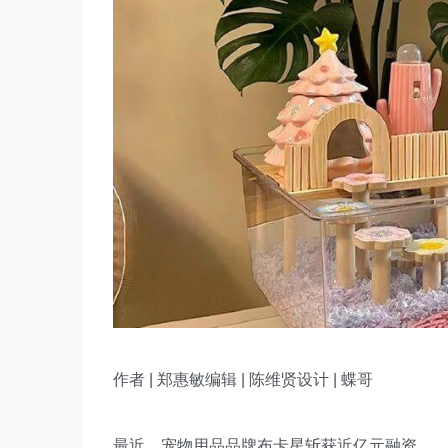
作者 | 郑惠敏
编辑 | 陈维贤设计 | 蝶哥
最近，宠物用品品牌布卡星斩获近亿元融资。