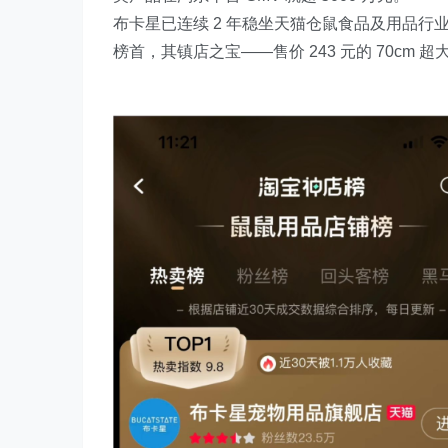
布卡星已连续 2 年稳坐天猫仓鼠食品及用品
榜首，其镇店之宝——售价 243 元的 70cm