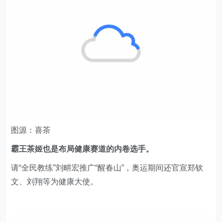
图源：喜茶
霸
王茶姬也是布局健康赛道的内卷选手。
请“全民教练”刘畊宏推广“醒春山”，奥运期间还官宣郑钦
文、刘翔等为健康大使。