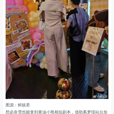
图源：鲜娱君
想必奈雪也能拿到黄油小熊相似剧本，借助奚梦瑶站台加
持，带动奈雪不加糖系列的产品热度。
其次，营销“超模水”的吸睛概念。