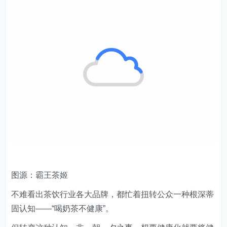
图源：霸王茶姬
不难看出茶饮行业各大品牌，都忙着扭转公众一种根深蒂
固认知——“喝奶茶不健康”。
但转变这种认知，非一朝一夕之事，想要健康化就要将健
康具象化：
一方面找饮品形象大使背书，增加代言公信力。
比如既有拥有健身专业背景的刘畊宏和帕梅拉，有奥运光
环的樊振东和郑钦文。