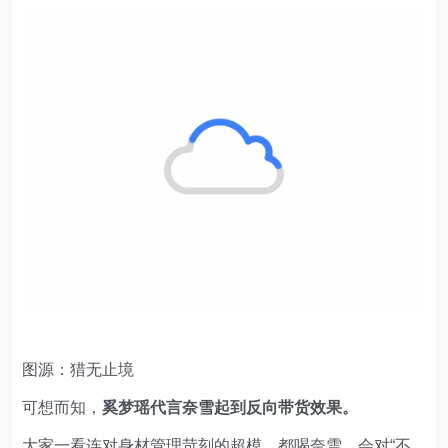
图源：猎无止境
可想而知，
奚梦瑶代言奈雪起到反向带货效果。
大家一看连对身材管理苛刻的超模，都喝奈雪，会对“不
加糖”、健康配方更加信任。
更何况，早有品牌将奚梦瑶与“超模水”概念绑定。