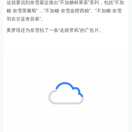
这就要说到奈雪最近推出“不加糖鲜果茶”系列，包括“不加
糖·奈雪黑葡萄” ，“不加糖·奈雪血橙西柚”、“不加糖·奈雪
羽衣甘蓝奇异果”。
奚梦瑶还为奈雪拍了一条“走路带风”的广告片。
事实上，点奶茶时选择“不加糖”选项标准，也不是新鲜事
儿。