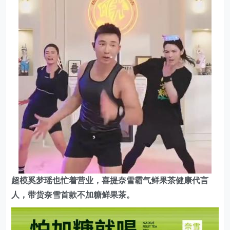
超模奚梦瑶也忙着营业，喜提奈雪霸气鲜果茶健康代言
人，带货奈雪首款不加糖鲜果茶。