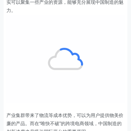
产业集群带来了物流等成本优势，可以为用户提供物美价
廉的产品。而在“唯快不破”的跨境电商领域，中国制造的
创新速度也是吸引国际平台的重要原因。
高技术、高附加值产品走俏海外，正体现了中国制造的魅