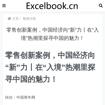
主页
数据分析
零售创新案例，中国经济向“新”力丨在“入
境”热潮里探寻中国的魅力！
零售创新案例，中国经济向
“新”力丨在“入境”热潮里探
寻中国的魅力！
转自：中国青年网