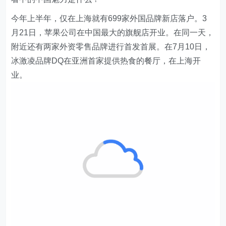
附近还有两家外资零售品牌进行首发首展。在7月10日，
冰激凌品牌DQ在亚洲首家提供热食的餐厅，在上海开
业。
这两天，上海的“进博集市”也吸引了不少市民游客前来。
今年上半年，这里新开了25个店铺，新引入了3000余款
各国特色商品。不少客商告诉记者，产品进入中国市场
后，销量大增，他们纷纷开始专为中国市场调整产品方