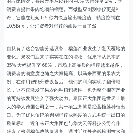
的占比情况，将误差率从以往的 40% 大幅降至 2% ，为
消费者提供果肉饱满的榴莲。而微型穿刺测糖仪更是神
奇，它能在短短 0.5 秒内快速输出糖度值，精度控制在
±0.5Brix ，让消费者对榴莲的甜度一目了然。
自从有了这台智能分选设备，榴莲产业发生了翻天覆地的
变化。果农们迎来了实实在在的增收，优果率从原本的
35% 大幅提升至 68% ，市场上高品质的榴莲越来越多，
消费者的满意度也随之大幅提高。以马来西亚的果农为
例，在使用智能分选设备后，他们的利润实现了翻倍增
长，这不仅激发了果农的种植积极性，也为整个榴莲产业
的可持续发展注入了强大动力。泰国正大集团是世界上最
大的华人跨国公司之一，其一项业务就是经营榴莲种植出
口。为了优化传统的判别榴莲成熟度的方式并统一出口的
质量标准，近年来正大集团也与华为云等科技公司合作，
研发了检测榴莲成熟度设备。通过近红外光谱检测技术和