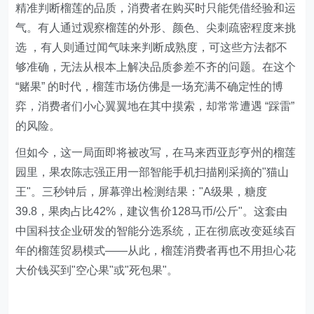
精准判断榴莲的品质，消费者在购买时只能凭借经验和运
气。有人通过观察榴莲的外形、颜色、尖刺疏密程度来挑
选 ，有人则通过闻气味来判断成熟度，可这些方法都不
够准确，无法从根本上解决品质参差不齐的问题。在这个
“赌果” 的时代，榴莲市场仿佛是一场充满不确定性的博
弈，消费者们小心翼翼地在其中摸索，却常常遭遇 “踩雷”
的风险。
但如今，这一局面即将被改写，在马来西亚彭亨州的榴莲
园里，果农陈志强正用一部智能手机扫描刚采摘的"猫山
王"。三秒钟后，屏幕弹出检测结果："A级果，糖度
39.8，果肉占比42%，建议售价128马币/公斤"。这套由
中国科技企业研发的智能分选系统，正在彻底改变延续百
年的榴莲贸易模式——从此，榴莲消费者再也不用担心花
大价钱买到"空心果"或"死包果"。