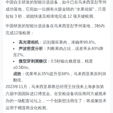
中国自主研发的智能分选设备，如今已在马来西亚彭亨州
成功落地，它宛如一位拥有火眼金睛的 “水果侦探”，只需
短短 3 秒，就能快速且精准地完成 12 项关键检测。
中国研发的智能分选设备在马来西亚彭亨州落地，3秒内
完成12项检测：
高光谱相机
：识别腐坏果肉，准确率99.6%。
声波密度分析
：判断果肉占比，误差率从40%降
至2%。
微型穿刺测糖仪
：0.5秒输出糖度值，精度
±0.5Brix。
成效
：优果率从35%提升至68%，马来西亚果农利润
翻倍。
2023年11月，马来西亚慕骅总经理王佳强来上海参加第
六届中国国际进口博览会。在安检设备供应商同方威视承
办的一场配套论坛上，一个创新想法萌生了：将成像技术
运用于榴莲商业化检测。