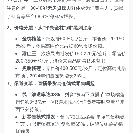
注意的是，
30-40岁无房贷压力群体
成为消费主力，贡献
了抖音等平台68.9%的GMV增长。
2、价格分层：从“平民金枕”到“黑刺顶奢”
金枕榴莲
：批发价60-80元/公斤，零售价120-150
元/公斤，凭借高性价比占据60%市场份额。
猫山王
：冷冻果肉批发价180-220元/公斤，零售价
280-350元/公斤，溢价来自品牌与技术背书。
黑刺榴莲
：零售价400-500元/公斤，定位高端礼品
市场，2024年销量逆势增长25%。
3、
渠道变革：直播带货与仓储式零售崛起
线上渗透率达43%
：抖音“东南亚直播节”单场榴莲
销售额近3亿元，VR选果技术让消费者实时查看马来
西亚分拣线。
新零售模式爆发
：盒马“榴莲品鉴会”单场销售额破
千万，山姆“整颗冷冻”复购率65%，破解传统冷链损
耗难题。