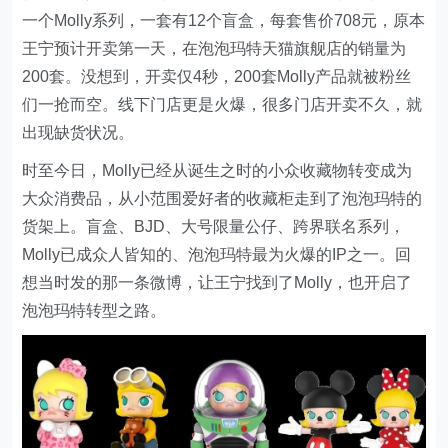
一个Molly系列，一套有12个盲盒，每套售价708元，原本
王宁预计开卖第一天，在泡泡玛特天猫旗舰店的销量为
200套。没想到，开卖仅4秒，200套Molly产品就被粉丝
们一抢而空。线下门店更是火爆，很多门店开卖不久，就
出现缺货状况。
时至今日，Molly已经从诞生之时的小众收藏物转变成为
大众消费品，从小范围爱好者的收藏柜走到了泡泡玛特的
货架上。盲盒、BJD、大号限量公仔、跨界联名系列，
Molly已成众人皆知的、泡泡玛特最为火爆的IP之一。回
想当时发的那一条微博，让王宁找到了Molly，也开启了
泡泡玛特转型之路。