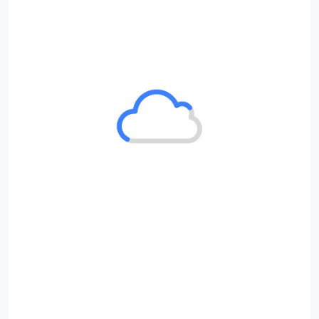
当然，我们也不是一下子就捕捉到这个机会的，一开始也
只是因为自己确实喜欢新疆地道炒米粉的味道，再加上新
疆炒米粉本身就是一个结合了南北饮食习惯的快餐，用南