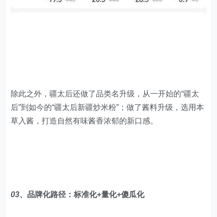
除此之外，疆太后还做了品类名升级，从一开始的“疆太
后”到如今的“疆太后新疆炒米粉”；做了酱料升级，选用本
草入酱，打造自然有味酱香浓郁的新口感。
03、
品牌化路径：标准化+量化+傻瓜化
标准化是量化的前提，否则就成了单纯追求数量；傻瓜化
是标准化的结果，一切按照标准来做，傻瓜式操作，才简
单易上手；傻瓜化不是把员工变成傻瓜，而是利用以往的
经验，让员工站在巨人的肩膀上，节省不必要的试错时