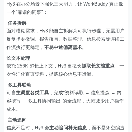
Hy3 在办公场景下强化三大能力，让 WorkBuddy 真正像
一个"靠谱的同事"：
任务拆解
面对模糊需求，Hy3 能自主拆解为可执行步骤，无需用户
反复指令微调。报告撰写、数据整理、信息检索等连续工
作流执行更稳定，
不易中途偏离需求
。
长文本处理
依托 256K 超长上下文，Hy3 更擅长
抓取长文档重点
，一
次性消化百页资料，提炼核心信息不遗漏。
多工具联动
可
自主调度各类工具
，完成"资料读取 → 信息提炼 → 内
容撰写 → 多工具协同输出"的全流程，大幅减少用户操作
成本。
主动追问
信息不足时，Hy3 会
主动追问补充信息
，而不是凭空编造