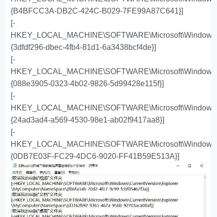
{B4BFCC3A-DB2C-424C-B029-7FE99A87C641}]
[-
HKEY_LOCAL_MACHINE\SOFTWARE\Microsoft\Windows\Cu
{3dfdf296-dbec-4fb4-81d1-6a3438bcf4de}]
[-
HKEY_LOCAL_MACHINE\SOFTWARE\Microsoft\Windows\Cu
{088e3905-0323-4b02-9826-5d99428e115f}]
[-
HKEY_LOCAL_MACHINE\SOFTWARE\Microsoft\Windows\Cu
{24ad3ad4-a569-4530-98e1-ab02f9417aa8}]
[-
HKEY_LOCAL_MACHINE\SOFTWARE\Microsoft\Windows\Cu
{0DB7E03F-FC29-4DC6-9020-FF41B59E513A}]