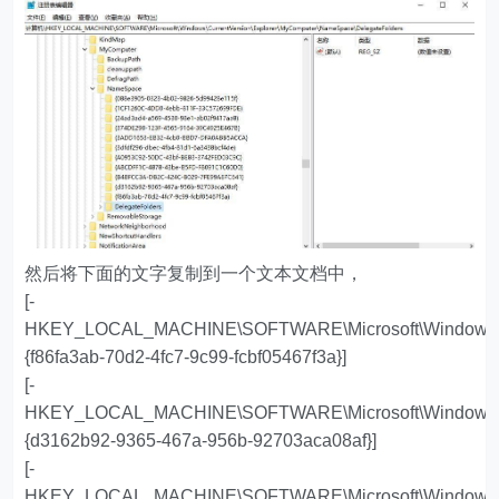
然后将下面的文字复制到一个文本文档中，
[-
HKEY_LOCAL_MACHINE\SOFTWARE\Microsoft\Windows\Cu
{f86fa3ab-70d2-4fc7-9c99-fcbf05467f3a}]
[-
HKEY_LOCAL_MACHINE\SOFTWARE\Microsoft\Windows\Cu
{d3162b92-9365-467a-956b-92703aca08af}]
[-
HKEY_LOCAL_MACHINE\SOFTWARE\Microsoft\Windows\Cu