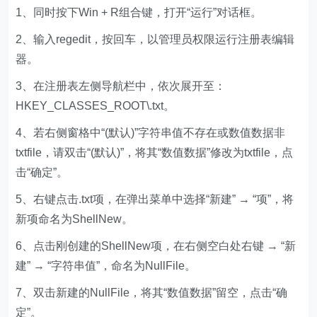
1、同时按下Win + R组合键，打开“运行”对话框。
2、输入regedit，按回车，以管理员权限运行注册表编辑
器。
3、在注册表左侧导航栏中，依次展开至：
HKEY_CLASSES_ROOT\.txt。
4、若右侧窗格中“(默认)”字符串值不存在或数值数据非
txtfile，请双击“(默认)”，将其“数值数据”修改为txtfile，点
击“确定”。
5、右键点击.txt项，在弹出菜单中选择“新建” → “项”，将
新项命名为ShellNew。
6、点击刚创建的ShellNew项，在右侧空白处右键 → “新
建” → “字符串值”，命名为NullFile。
7、双击新建的NullFile，将其“数值数据”留空，点击“确
定”。