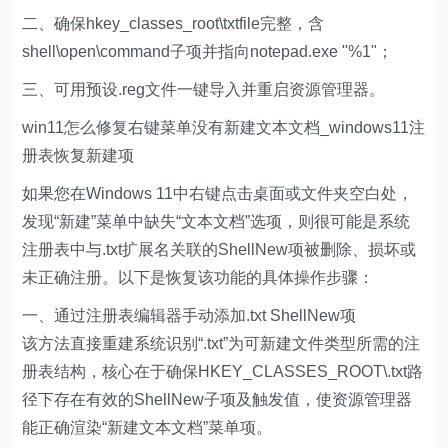
二、确保hkey_classes_root\txtfile完整，含
shell\open\command子项并指向notepad.exe "%1"；
三、可用预设.reg文件一键导入并重启资源管理器。
win11怎么修复右键菜单没有新建文本文档_windows11注
册表恢复新建项
如果您在Windows 11中右键点击桌面或文件夹空白处，
发现“新建”菜单中缺失“文本文档”选项，则很可能是系统
注册表中与.txt扩展名关联的ShellNew项被删除、损坏或
未正确注册。以下是恢复该功能的具体操作步骤：
一、通过注册表编辑器手动添加.txt ShellNew项
该方法直接重建系统识别“.txt”为可新建文件类型所需的注
册表结构，核心在于确保HKEY_CLASSES_ROOT\.txt路
径下存在有效的ShellNew子项及触发值，使资源管理器
能正确渲染“新建文本文档”菜单项。