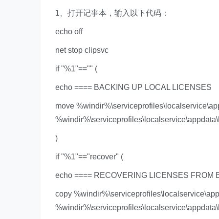
1、打开记事本，输入以下代码：
echo off
net stop clipsvc
if "%1"=="" (
echo ==== BACKING UP LOCAL LICENSES
move %windir%\serviceprofiles\localservice\app
%windir%\serviceprofiles\localservice\appdata\l
)
if "%1"=="recover" (
echo ==== RECOVERING LICENSES FROM
copy %windir%\serviceprofiles\localservice\app
%windir%\serviceprofiles\localservice\appdata\l