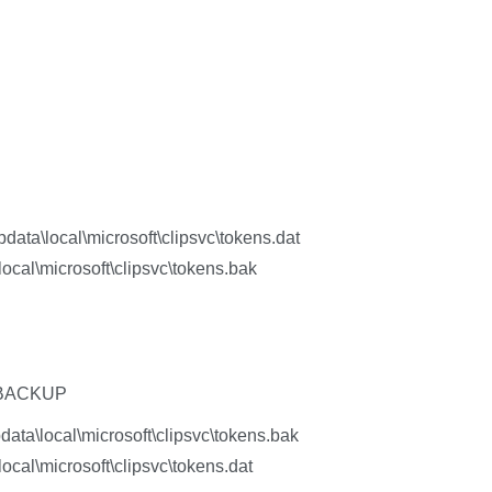
data\local\microsoft\clipsvc\tokens.dat
ocal\microsoft\clipsvc\tokens.bak
 BACKUP
data\local\microsoft\clipsvc\tokens.bak
ocal\microsoft\clipsvc\tokens.dat