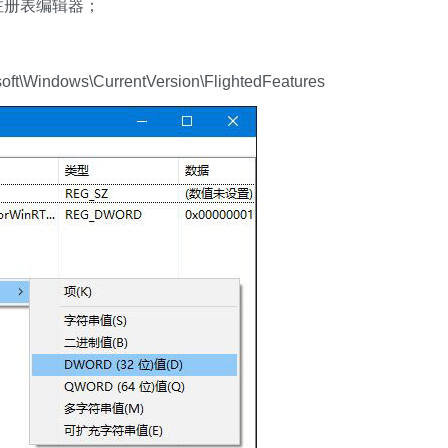
进入注册表编辑器；
indows\CurrentVersion\FlightedFeatures