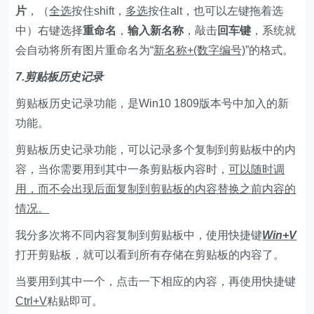
片
，（
全选
按住shift，
多选
按住alt，也可以左键拖着选
中）右键选择
重命名
，
输入新名称
，敲击
回车键
，系统就
会自动将所有图片重命名为“
新名称+(数字编号)
”的格式。
7.剪贴板历史记录
剪贴板历史记录功能，是Win10 1809版本号中加入的新
功能。
剪贴板历史记录功能，可以记录多个复制到剪贴板中的内
容，当你需要用到其中一条剪贴板内容时，
可以随时调
用，而不会出现后面复制到剪贴板的内容替换之前内容的
情况。
我分多次将不同内容复制到剪贴板中，使用快捷键
Win+V
打开剪贴板，就可以看到所有存储在剪贴板的内容了。
当要用到其中一个，点击一下相应的内容，再使用快捷键
Ctrl+V
粘贴即可。